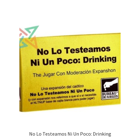
$35,200.00.
$31,700.00.
No Lo Testeamos Ni Un Poco: Drinking