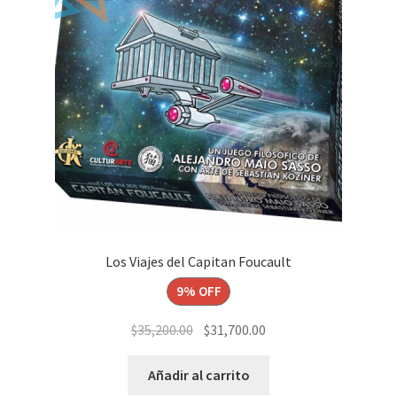
Los Viajes del Capitan Foucault
9% OFF
El
El
$
35,200.00
$
31,700.00
precio
precio
original
actual
Añadir al carrito
era:
es: