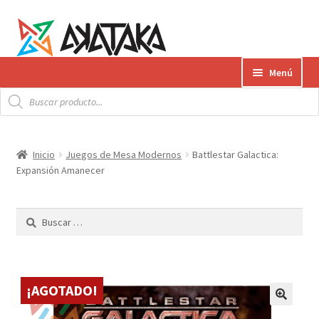
Ir
Ir
Menú
a
al
Búsqueda
la
contenido
Expandi
de
Productos
productos
navegación
el
menú
Gift Card
Inicio
Juegos de Mesa Modernos
Battlestar Galactica:
hijo
Expansión Amanecer
Contacto
Buscar:
Envíos
¿Cómo pagar?
¡AGOTADO!
AKATAKA BOOKS