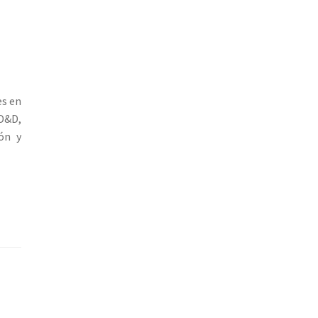
es en
 D&D,
ión y