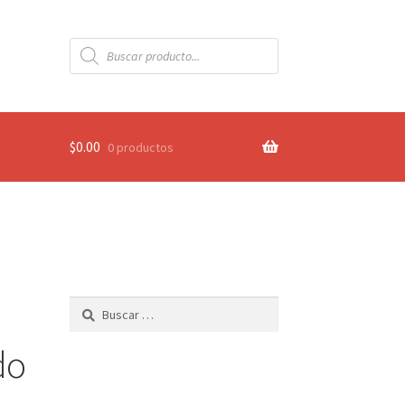
Búsqueda
de
productos
$
0.00
0 productos
Buscar:
do