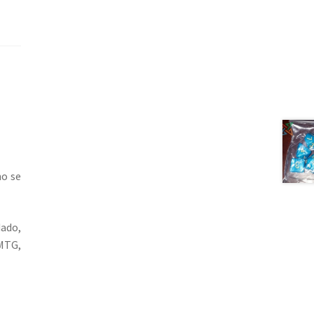
no se
dado,
MTG,