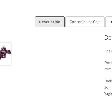
Descripción
Contenido de Caja
I
De
Los 
Port
romp
Dado
son
Yugi