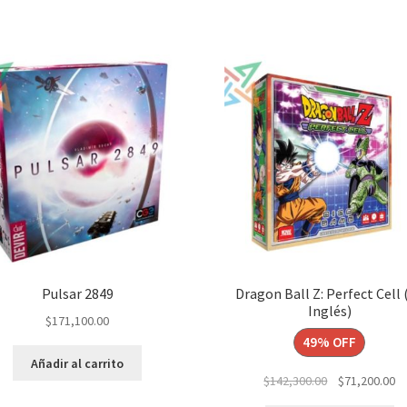
Pulsar 2849
Dragon Ball Z: Perfect Cell 
Inglés)
$
171,100.00
49% OFF
Añadir al carrito
El
El
$
142,300.00
$
71,200.00
precio
pr