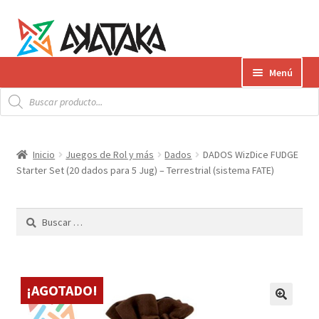
Ir
Ir
Menú
a
al
Búsqueda
la
contenido
Expandi
de
Productos
productos
navegación
el
menú
Gift Card
Inicio
Juegos de Rol y más
Dados
DADOS WizDice FUDGE
hijo
Starter Set (20 dados para 5 Jug) – Terrestrial (sistema FATE)
Contacto
Buscar:
Envíos
¿Cómo pagar?
¡AGOTADO!
AKATAKA BOOKS