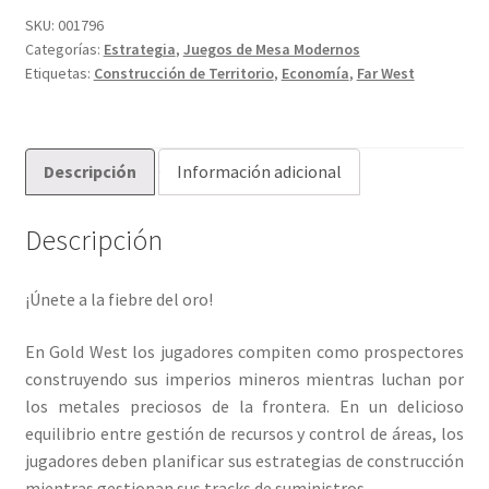
1849
SKU:
001796
Categorías:
Estrategia
,
Juegos de Mesa Modernos
cantidad
Etiquetas:
Construcción de Territorio
,
Economía
,
Far West
Descripción
Información adicional
Descripción
¡Únete a la fiebre del oro!
En Gold West los jugadores compiten como prospectores
construyendo sus imperios mineros mientras luchan por
los metales preciosos de la frontera. En un delicioso
equilibrio entre gestión de recursos y control de áreas, los
jugadores deben planificar sus estrategias de construcción
mientras gestionan sus tracks de suministros.