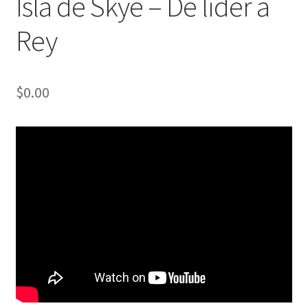
Isla de Skye – De líder a
Rey
$
0.00