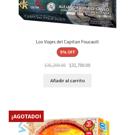
Los Viajes del Capitan Foucault
9% OFF
El
El
$
35,200.00
$
31,700.00
precio
precio
original
actual
Añadir al carrito
era:
es:
$35,200.00.
$31,700.00.
¡AGOTADO!