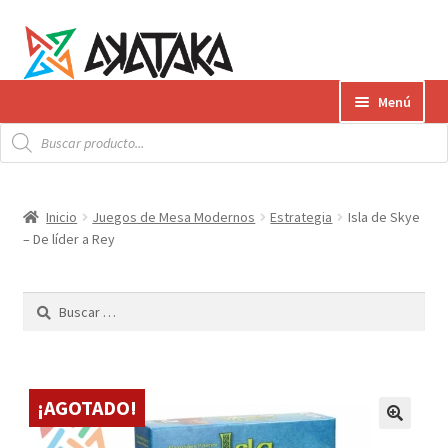
Ir
Ir
Menú
a
al
Búsqueda
la
contenido
Expandi
de
Productos
productos
navegación
el
menú
Gift Card
Inicio
Juegos de Mesa Modernos
Estrategia
Isla de Skye
hijo
– De líder a Rey
Contacto
Buscar:
Envíos
¿Cómo pagar?
¡AGOTADO!
AKATAKA BOOKS