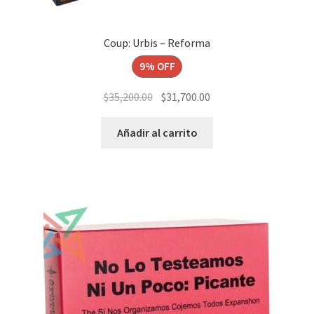
Coup: Urbis – Reforma
9% OFF
El
El
$
35,200.00
$
31,700.00
precio
precio
original
actual
Añadir al carrito
era:
es:
$35,200.00.
$31,700.00.