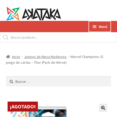
Ir
Ir
Menú
a
al
Búsqueda
la
contenido
Expandi
de
Productos
productos
navegación
el
menú
Gift Card
Inicio
Juegos de Mesa Modernos
Marvel Champions: El
hijo
juego de cartas – Thor (Pack de Héroe)
Contacto
Buscar:
Envíos
¿Cómo pagar?
¡AGOTADO!
AKATAKA BOOKS