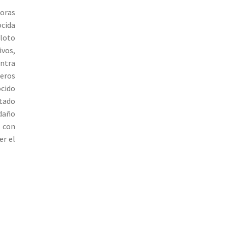
oras
ocida
loto
ivos,
ntra
eros
ocido
otado
 daño
d con
er el