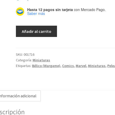
Hasta 12 pagos sin tarjeta
con Mercado Pago.
Saber más
Marvel
Añadir al carrito
Crisis
Protocol:
Miniatures
Game
SKU:
001716
Categoría:
Miniaturas
-
Etiquetas:
Bélico (Wargame)
,
Comics
,
Marvel
,
Miniaturas
,
Pele
Rocket
and
Groot
cantidad
nformación adicional
scripción