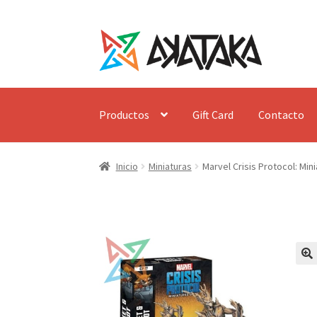
Ir
Ir
a
al
la
contenido
navegación
Productos
Gift Card
Contacto
Inicio
Miniaturas
Marvel Crisis Protocol: Mi