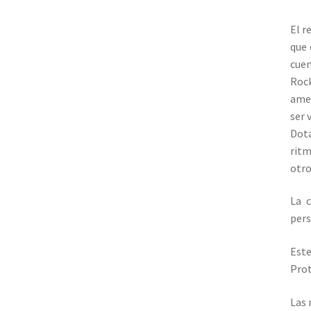
El r
que 
cuen
Rock
amen
ser 
Dota
ritm
otro
La c
pers
Este
Prot
Las 