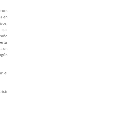
atura
er en
ivos,
s que
traño
erla.
 a un
ingún
ar el
risis