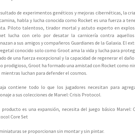
esultado de experimentos genéticos y mejoras cibernéticas, la cri
camina, habla y lucha conocida como Rocket es una fuerza a ten
ta. Piloto talentoso, tirador mortal y astuto experto en explos
et lucha con celo por desatar la carnicería contra aquello
azan a sus amigos y compañeros Guardianes de la Galaxia. El ex
vegetal conocido solo como Groot ama la vida y lucha para proteg
do de una fuerza excepcional y la capacidad de regenerar el daño
o prodigioso, Groot ha formado una amistad con Rocket como n
 mientras luchan para defender el cosmos.
aja contiene todo lo que los jugadores necesitan para agreg
onaje a sus colecciones de Marvel: Crisis Protocol.
 producto es una expansión, necesita del juego básico Marvel: C
ocol Core Set
miniaturas se proporcionan sin montar y sin pintar.