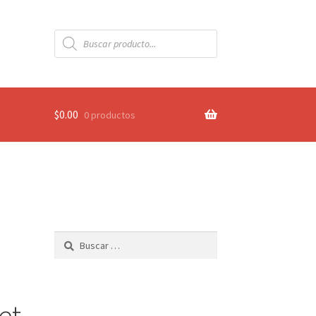
Búsqueda
de
productos
$
0.00
0 productos
Buscar:
et