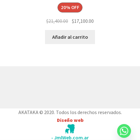
20% OFF
El
El
$
21,400.00
$
17,100.00
precio
precio
original
actual
Añadir al carrito
era:
es:
$21,400.00.
$17,100.00.
© AKATAKA 2026
Construido con WooCommerce
.
AKATAKA © 2020. Todos los derechos reservados.
Diseño web
- JmlWeb.com.ar