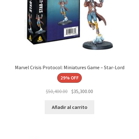
Marvel Crisis Protocol: Miniatures Game – Star-Lord
29% OFF
El
El
$
50,400.00
$
35,300.00
precio
precio
original
actual
Añadir al carrito
era:
es:
$50,400.00.
$35,300.00.