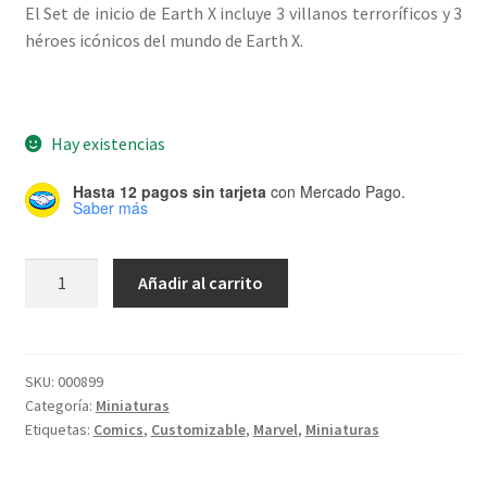
El Set de inicio de Earth X incluye 3 villanos terroríficos y 3
héroes icónicos del mundo de Earth X.
Hay existencias
Hasta 12 pagos sin tarjeta
con Mercado Pago.
Saber más
Marvel
Añadir al carrito
HeroClix:
Earth
X
Starter
SKU:
000899
Categoría:
Miniaturas
Set
Etiquetas:
Comics
,
Customizable
,
Marvel
,
Miniaturas
cantidad