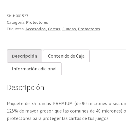
(65x100)
Magnum
Copper
SKU:
001527
Categoría:
Protectores
PREMIUM
Etiquetas:
Accesorios
,
Cartas
,
Fundas
,
Protectores
x75
cantidad
Descripción
Contenido de Caja
Información adicional
Descripción
Paquete de 75 fundas PREMIUM (de 90 micrones o sea un
125% de mayor grosor que las comunes de 40 micrones) o
protectores para proteger las cartas de tus juegos.