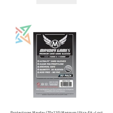
Protectores Mayday (70×110) Magnum Ultra-Fit «Lost