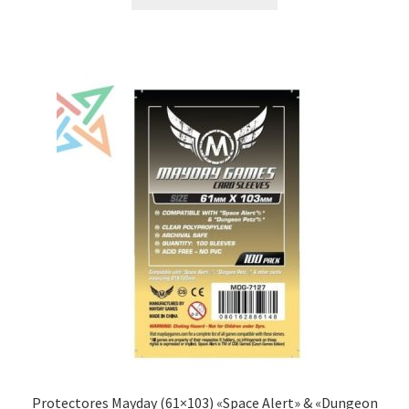
Protectores Mayday (61×103) «Space Alert» & «Dungeon