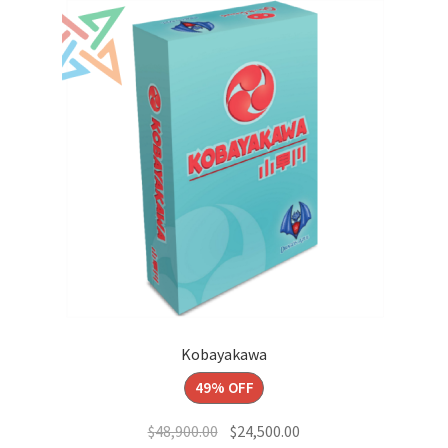
Kobayakawa
49% OFF
El
El
$
48,900.00
$
24,500.00