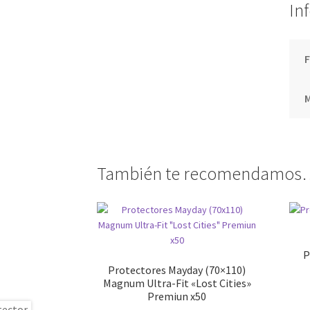
In
F
También te recomendamos
P
Protectores Mayday (70×110)
Magnum Ultra-Fit «Lost Cities»
Premiun x50