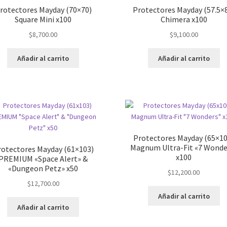
rotectores Mayday (70×70)
Protectores Mayday (57.5×
Square Mini x100
Chimera x100
$
8,700.00
$
9,100.00
Añadir al carrito
Añadir al carrito
Protectores Mayday (65×10
Magnum Ultra-Fit «7 Wonde
rotectores Mayday (61×103)
x100
PREMIUM «Space Alert» &
«Dungeon Petz» x50
$
12,200.00
$
12,700.00
Añadir al carrito
Añadir al carrito