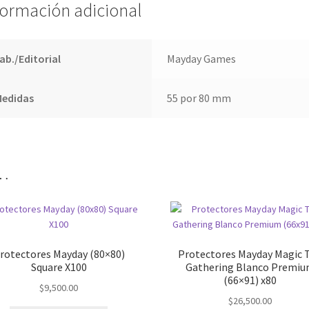
formación adicional
ab./Editorial
Mayday Games
Medidas
55 por 80 mm
…
rotectores Mayday (80×80)
Protectores Mayday Magic 
Square X100
Gathering Blanco Premi
(66×91) x80
$
9,500.00
$
26,500.00