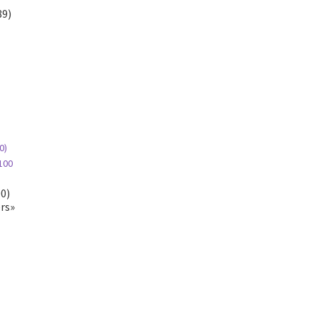
89)
0)
rs»