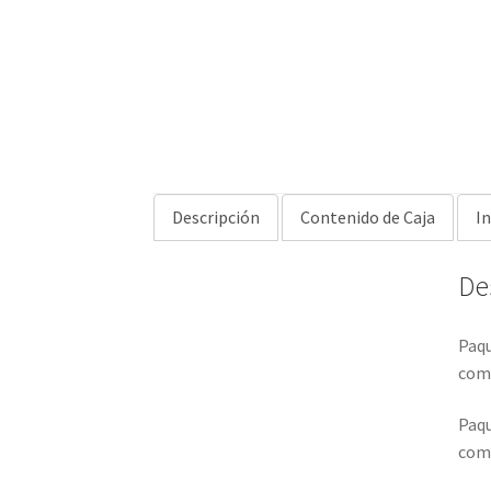
Descripción
Contenido de Caja
I
De
Paq
comu
Paqu
comu