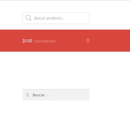
Búsqueda
de
productos
$
0.00
0 productos
Buscar: