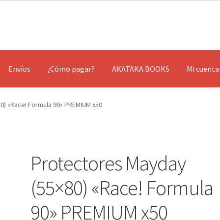
Envíos
¿Cómo pagar?
AKATAKA BOOKS
Mi cuenta
0) «Race! Formula 90» PREMIUM x50
Protectores Mayday
(55×80) «Race! Formula
90» PREMIUM x50