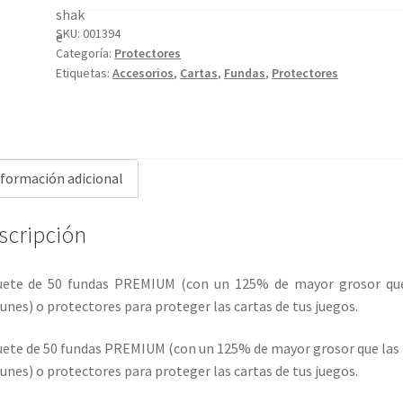
"Race!
Formula
SKU:
001394
Categoría:
Protectores
90"
Etiquetas:
Accesorios
,
Cartas
,
Fundas
,
Protectores
PREMIUM
x50
cantidad
nformación adicional
scripción
uete de 50 fundas PREMIUM (con un 125% de mayor grosor que
nes) o protectores para proteger las cartas de tus juegos.
ete de 50 fundas PREMIUM (con un 125% de mayor grosor que las
nes) o protectores para proteger las cartas de tus juegos.