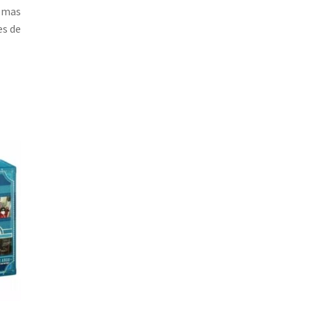
a mas
es de