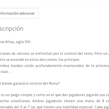
nformación adicional
scripción
as Altas, siglo XIII.
clanes de ratones se enfrentan por el control del reino. Pero un
eto se esconde en estos dos clanes: los príncipes
ambos bandos están profundamente enamorados de la princesa
 rival…
l bando ganará el control del Reino?
 es un juego simple y corto en el que dos jugadores jugarán sus c
forma simultanea. Ambos jugadores tienen una mano de 8 ca
eradas del 0 al 7 las que tienen una habilidad especial. Cada ju