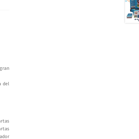
 gran
 del
artas
rtas
gador