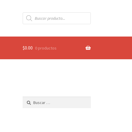
Búsqueda
de
productos
$
0.00
0 productos
Buscar: