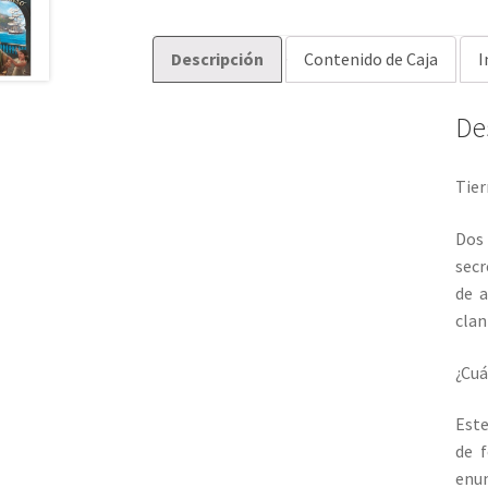
Descripción
Contenido de Caja
I
De
Tierr
Dos 
secr
de 
clan
¿Cuá
Este
de 
enum