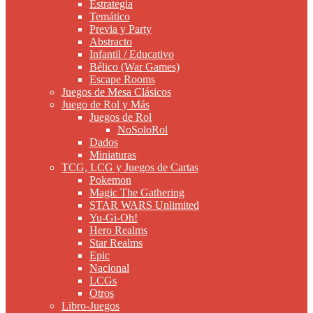
Estrategia
Temático
Previa y Party
Abstracto
Infantil / Educativo
Bélico (War Games)
Escape Rooms
Juegos de Mesa Clásicos
Juego de Rol y Más
Juegos de Rol
NoSoloRol
Dados
Miniaturas
TCG, LCG y Juegos de Cartas
Pokemon
Magic The Gathering
STAR WARS Unlimited
Yu-Gi-Oh!
Hero Realms
Star Realms
Epic
Nacional
LCGs
Otros
Libro-Juegos