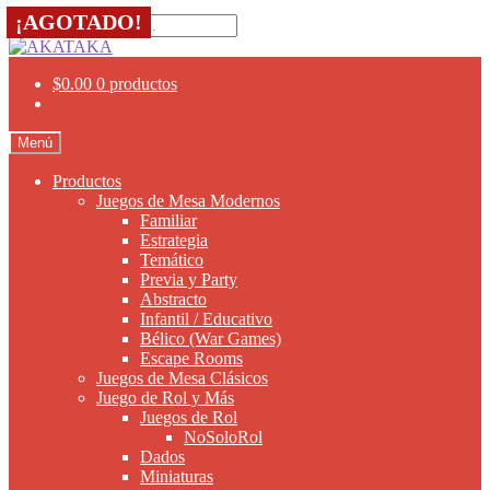
Búsqueda
¡AGOTADO!
¡AGOTADO!
de
productos
Ir
Ir
a
al
$
0.00
0 productos
la
contenido
navegación
Menú
Productos
Juegos de Mesa Modernos
Familiar
Estrategia
Temático
Previa y Party
Abstracto
Infantil / Educativo
Bélico (War Games)
Escape Rooms
Juegos de Mesa Clásicos
Juego de Rol y Más
Juegos de Rol
NoSoloRol
Dados
Miniaturas