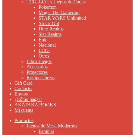
TCG, LCG y Juegos de Cartas
Pokemon
Magic The Gathering
STAR WARS Unlimited
Yu-Gi-Oh!
Hero Realms
Star Realms
Epic
Nacional
LCGs
Otros
Libro-Juegos
Accesorios
Protectores
Rompecabezas
Gift Card
Contacto
Envíos
¿Cómo pagar?
AKATAKA BOOKS
Mi cuenta
Productos
Juegos de Mesa Modernos
Familiar