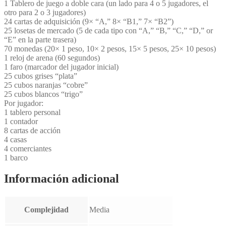
1 Tablero de juego a doble cara (un lado para 4 o 5 jugadores, el
otro para 2 o 3 jugadores)
24 cartas de adquisición (9× “A,” 8× “B1,” 7× “B2”)
25 losetas de mercado (5 de cada tipo con “A,” “B,” “C,” “D,” or
“E” en la parte trasera)
70 monedas (20× 1 peso, 10× 2 pesos, 15× 5 pesos, 25× 10 pesos)
1 reloj de arena (60 segundos)
1 faro (marcador del jugador inicial)
25 cubos grises “plata”
25 cubos naranjas “cobre”
25 cubos blancos “trigo”
Por jugador:
1 tablero personal
1 contador
8 cartas de acción
4 casas
4 comerciantes
1 barco
Información adicional
Complejidad
Media