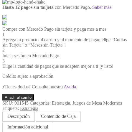
Hasta 12 pagos sin tarjeta
con Mercado Pago.
Saber más
Compra con Mercado Pago sin tarjeta y paga mes a mes
1
Agrega tu producto al carrito y al momento de pagar, elige “Cuotas
sin Tarjeta” o “Meses sin Tarjeta”.
2
Inicia sesión en Mercado Pago.
3
Elige la cantidad de pagos que se adapten mejor a ti ¡y listo!
Crédito sujeto a aprobación.
¿Tienes dudas? Consulta nuestra
Ayuda
.
Valparaiso
Añadir al carrito
cantidad
SKU:
001545
Categorías:
Estrategia
,
Juegos de Mesa Modernos
Etiqueta:
Estrategia
Descripción
Contenido de Caja
Información adicional