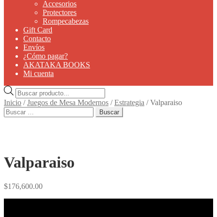
Accesorios
Protectores
Rompecabezas
Gift Card
Contacto
Envíos
¿Cómo pagar?
AKATAKA BOOKS
Mi cuenta
Búsqueda
de
Inicio
/
Juegos de Mesa Modernos
/
Estrategia
/
Valparaiso
productos
Buscar:
Valparaiso
$
176,600.00