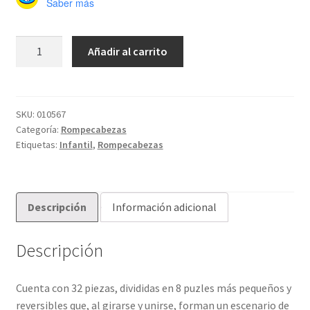
Saber más
ROMPECABEZAS
Añadir al carrito
LUDATTICA
BABY
PUZZLE
-
SKU:
010567
Categoría:
Rompecabezas
32
Etiquetas:
Infantil
,
Rompecabezas
piezas:
SIRENAS
cantidad
Descripción
Información adicional
Descripción
Cuenta con 32 piezas, divididas en 8 puzles más pequeños y
reversibles que, al girarse y unirse, forman un escenario de