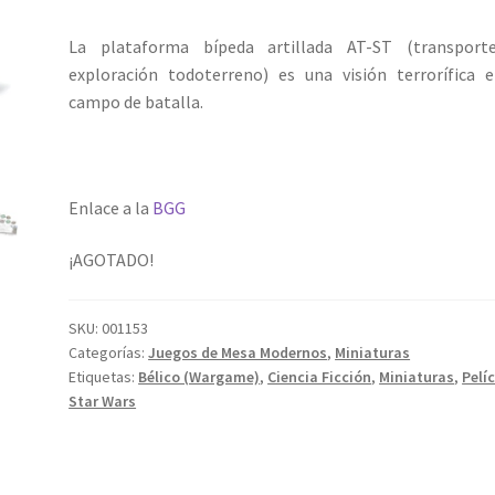
La plataforma bípeda artillada AT-ST (transport
exploración todoterreno) es una visión terrorífica 
campo de batalla.
Enlace a la
BGG
¡AGOTADO!
SKU:
001153
Categorías:
Juegos de Mesa Modernos
,
Miniaturas
Etiquetas:
Bélico (Wargame)
,
Ciencia Ficción
,
Miniaturas
,
Pelí
Star Wars