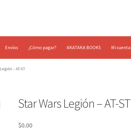
Envíos
¿Cómo pagar?
AKATAKA BOOKS
Mi cuenta
 Legión – AT-ST
Star Wars Legión – AT-ST
$
0.00