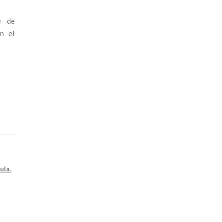
e de
en el
cula
,