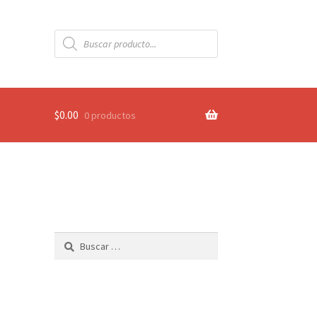
Búsqueda
de
productos
$
0.00
0 productos
Buscar: