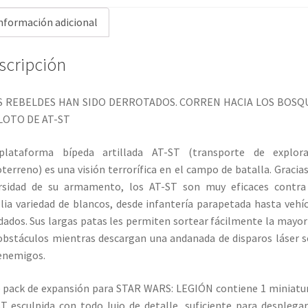
nformación adicional
scripción
S REBELDES HAN SIDO DERROTADOS. CORREN HACIA LOS BOSQU
ILOTO DE AT-ST
plataforma bípeda artillada AT-ST (transporte de explora
terreno) es una visión terrorífica en el campo de batalla. Gracias
ersidad de su armamento, los AT-ST son muy eficaces contra
ia variedad de blancos, desde infantería parapetada hasta vehí
dados. Sus largas patas les permiten sortear fácilmente la mayor
obstáculos mientras descargan una andanada de disparos láser 
enemigos.
 pack de expansión para STAR WARS: LEGIÓN contiene 1 miniatu
T esculpida con todo lujo de detalle, suficiente para desplega