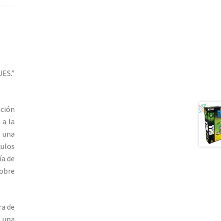
ES.”
ción
 a la
 una
culos
ía de
sobre
ra de
r una