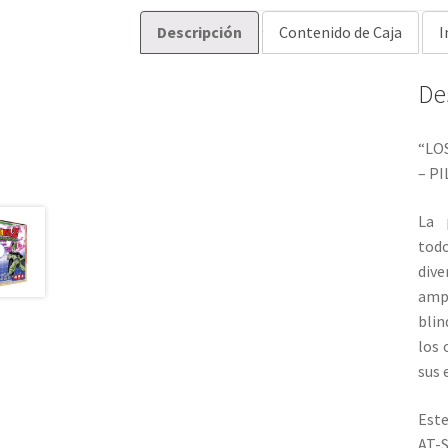
Descripción
Contenido de Caja
I
De
“LO
– P
La 
todo
div
ampl
blin
los 
sus 
Este
AT-S