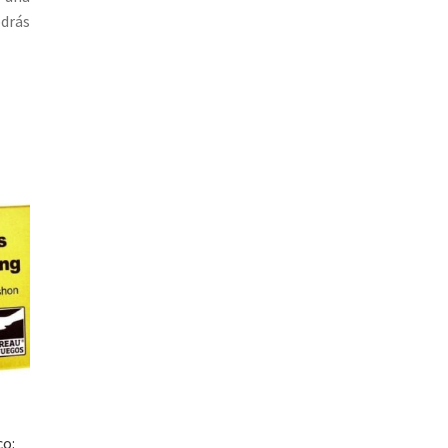
odrás
co: