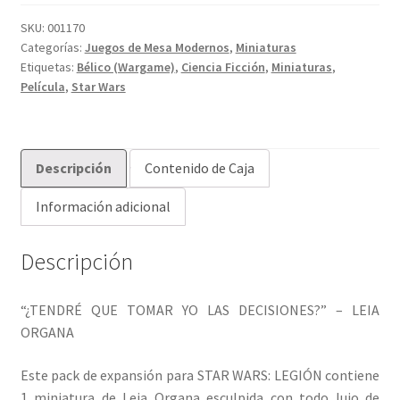
SKU:
001170
Categorías:
Juegos de Mesa Modernos
,
Miniaturas
Etiquetas:
Bélico (Wargame)
,
Ciencia Ficción
,
Miniaturas
,
Película
,
Star Wars
Descripción
Contenido de Caja
Información adicional
Descripción
“¿TENDRÉ QUE TOMAR YO LAS DECISIONES?” – LEIA
ORGANA
Este pack de expansión para STAR WARS: LEGIÓN contiene
1 miniatura de Leia Organa esculpida con todo lujo de