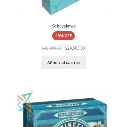
Kobayakawa
49% OFF
El
El
$
48,900.00
$
24,500.00
precio
precio
original
actual
Añadir al carrito
era:
es:
$48,900.00.
$24,500.00.