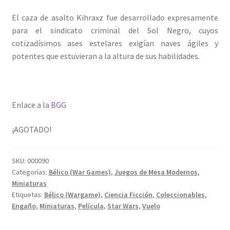
El caza de asalto Kihraxz fue desarrollado expresamente
para el sindicato criminal del Sol Negro, cuyos
cotizadísimos ases estelares exigían naves ágiles y
potentes que estuvieran a la altura de sus habilidades.
Enlace a la
BGG
¡AGOTADO!
SKU:
000090
Categorías:
Bélico (War Games)
,
Juegos de Mesa Modernos
,
Miniaturas
Etiquetas:
Bélico (Wargame)
,
Ciencia Ficción
,
Coleccionables
,
Engaño
,
Miniaturas
,
Película
,
Star Wars
,
Vuelo