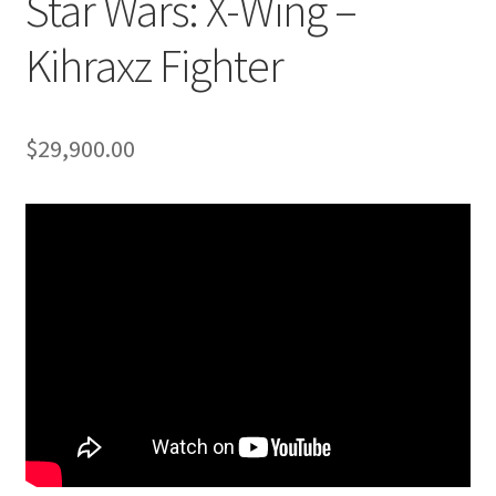
Star Wars: X-Wing –
Kihraxz Fighter
$
29,900.00