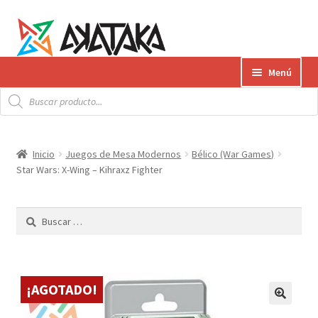
Ir
Ir
Menú
a
al
Búsqueda
la
contenido
Expandi
de
Productos
productos
navegación
el
menú
Gift Card
Inicio
Juegos de Mesa Modernos
Bélico (War Games)
hijo
Star Wars: X-Wing – Kihraxz Fighter
Contacto
Buscar:
Envíos
¿Cómo pagar?
¡AGOTADO!
AKATAKA BOOKS