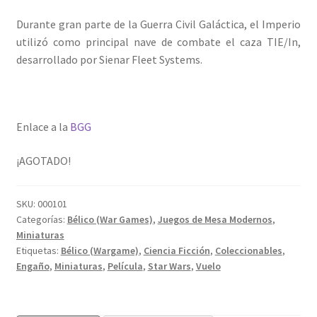
Durante gran parte de la Guerra Civil Galáctica, el Imperio
utilizó como principal nave de combate el caza TIE/In,
desarrollado por Sienar Fleet Systems.
Enlace a la
BGG
¡AGOTADO!
SKU:
000101
Categorías:
Bélico (War Games)
,
Juegos de Mesa Modernos
,
Miniaturas
Etiquetas:
Bélico (Wargame)
,
Ciencia Ficción
,
Coleccionables
,
Engaño
,
Miniaturas
,
Película
,
Star Wars
,
Vuelo