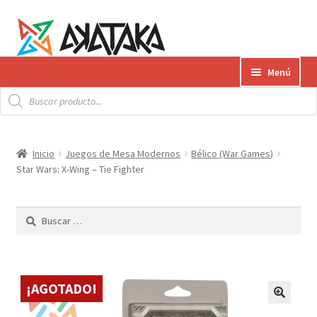
Ir
Ir
Menú
a
al
Búsqueda
la
contenido
Expandi
de
Productos
productos
navegación
el
menú
Gift Card
Inicio
Juegos de Mesa Modernos
Bélico (War Games)
hijo
Star Wars: X-Wing – Tie Fighter
Contacto
Buscar:
Envíos
¿Cómo pagar?
¡AGOTADO!
AKATAKA BOOKS