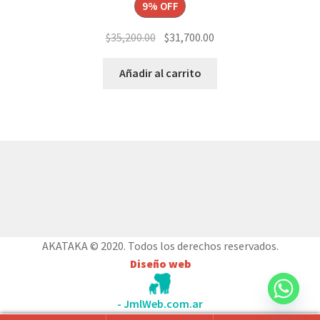
9% OFF
El
El
$
35,200.00
$
31,700.00
precio
precio
original
actual
Añadir al carrito
era:
es:
$35,200.00.
$31,700.00.
© AKATAKA 2026
Construido con WooCommerce
.
AKATAKA © 2020. Todos los derechos reservados.
Diseño web
- JmlWeb.com.ar