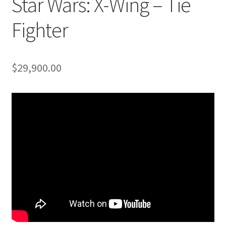
Star Wars: X-Wing – Tie
Fighter
$
29,900.00