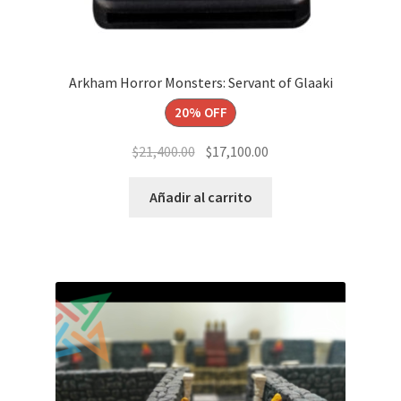
Arkham Horror Monsters: Servant of Glaaki
20% OFF
El
El
$
21,400.00
$
17,100.00
precio
precio
original
actual
Añadir al carrito
era:
es:
$21,400.00.
$17,100.00.