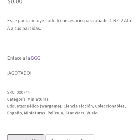
$
0.00
Este pack incluye todo lo necesario para añadir 1 RZ-2 Ala-
A a tus partidas.
Enlace a la
BGG
¡AGOTADO!
SKU:
000744
Categoría:
Miniaturas
Etiquetas:
Bélico (Wargame)
,
Ciencia Ficción
,
Coleccionables
,
Engaño
,
Miniaturas
,
Película
,
Star Wars
,
Vuelo